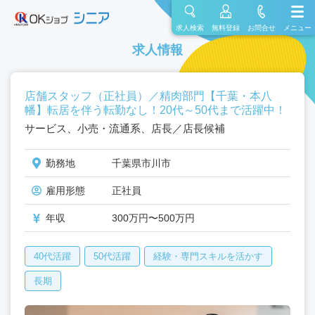
求人検索
無料登録
お問合せ
メニュー
求人情報
店舗スタッフ（正社員）／精肉部門【千葉・本八
幡】転居を伴う転勤なし！20代～50代まで活躍中！
サービス、小売・流通系、店長／店長候補
勤務地
千葉県市川市
雇用形態
正社員
年収
300万円〜500万円
40代活躍
50代活躍
経験・専門スキルを活かす
長期