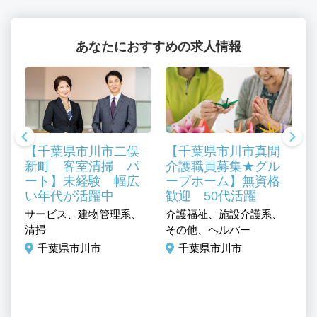
あなたにおすすめの求人情報
【千葉県市川市二俣
【千葉県市川市真間
新町 客室清掃 パ
介護職員募集★グル
ート】未経験 幅広
ープホーム】無資格
い年代が活躍中
歓迎 50代活躍
介
サービス、建物管理系、
介護福祉、施設介護系、
ャ
ミ
清掃
その他、ヘルパー
門
／
千葉県市川市
千葉県市川市