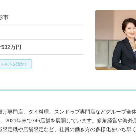
形市
〜532万円
門スキルを活かす
揚げ専門店、タイ料理、スンドゥブ専門店などグループ全体
店。2021年末で745店舗を展開しています。多角経営や海
域限定職や店舗限定など、社員の働き方の多様化をいち早