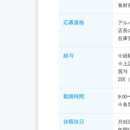
食材
応募資格
アル
店長
在庫
給与
※経
※上
賞与
2回（
勤務時間
9:
※各
休暇休日
月9
年間休