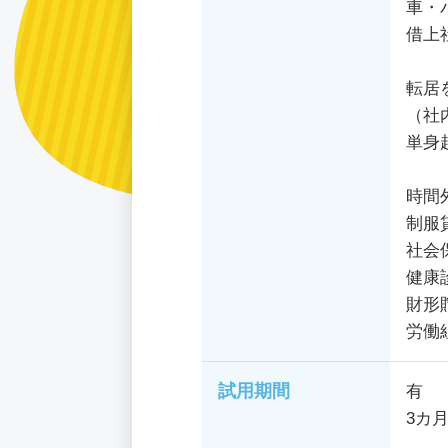
車・
借上
転居
（社
単身
時間
制服
社会
健康
財形
労働
試用期間
有
3カ