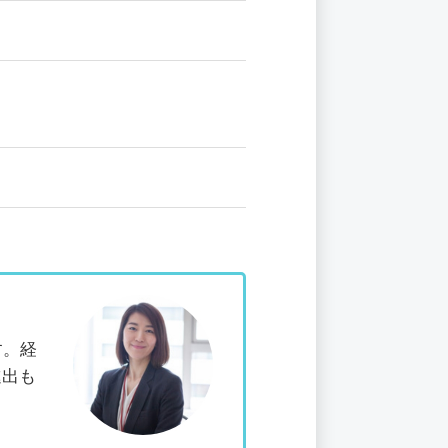
す。経
進出も