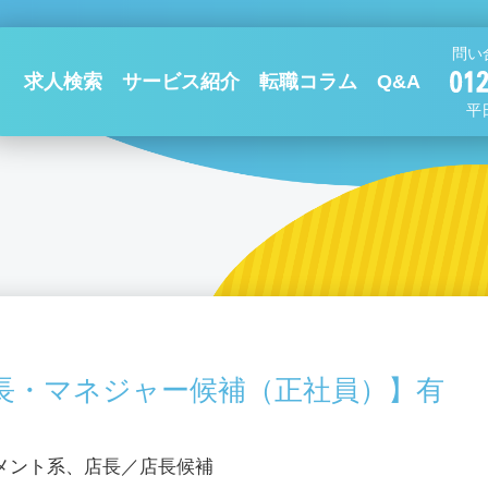
問い
求人検索
サービス紹介
転職コラム
Q&A
平日
長・マネジャー候補（正社員）】有
メント系、店長／店長候補