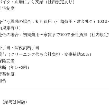
バイク：距離により支給（社内規定あり）
社宅制度
を伴う異動の場合：初期費用（引越費用・敷金礼金）100％
内規定有り）
赴任の場合：初期費用〜家賃まで100％会社負担（社内規定
外手当・深夜割増手当
貸与（クリーニング代も会社負担・食事補助50％）
保険完備
診断（年1〜2回）
貯蓄制度
組合
月（給与は同額）