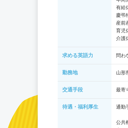
有給
慶弔
産前
育児
介護
求める英語力
問わ
勤務地
山形
交通手段
最寄
待遇・福利厚生
通勤
公共