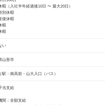
休暇（入社半年経過後10日 〜 最大20日）
特別休暇
産後休暇
休暇
休暇
ない
県山形市
り駅：南高前・山大入口（バス）
手当支給
機関：全額支給