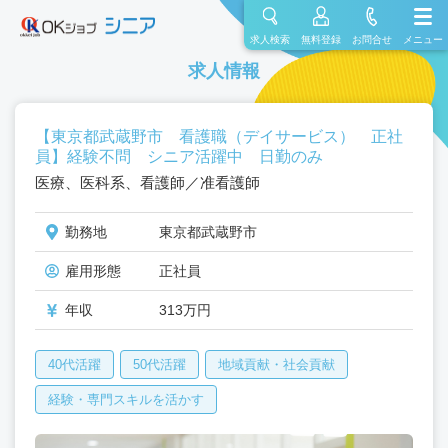
求人検索
無料登録
お問合せ
メニュー
求人情報
【東京都武蔵野市 看護職（デイサービス） 正社
員】経験不問 シニア活躍中 日勤のみ
医療、医科系、看護師／准看護師
勤務地
東京都武蔵野市
雇用形態
正社員
年収
313万円
40代活躍
50代活躍
地域貢献・社会貢献
経験・専門スキルを活かす