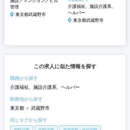
サ
施設／マンション／ビル
、
介護福祉、施設介護系、
ー
管理
ヘルパー
系
東京都武蔵野市
施
東京都武蔵野市
補
この求人に似た情報を探す
職種から探す
介護福祉
、
施設介護系
、
ヘルパー
勤務地から探す
東京都
＞
武蔵野市
同じタグから探す
40代活躍
50代活躍
地域貢献・社会貢献