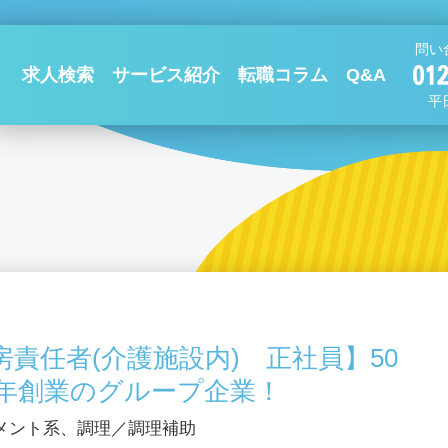
問い
求人検索
サービス紹介
転職コラム
Q&A
平日
責任者(介護施設内) 正社員】50
1年創業のグループ企業！
メント系、調理／調理補助