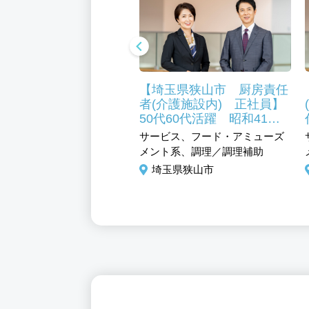
(内科専門医)
【埼玉県狭山市 厨房責任
者(介護施設内) 正社員】
、医科系、医師
50代60代活躍 昭和41年
玉県狭山市
創業のグループ企業！
サービス、フード・アミューズ
メント系、調理／調理補助
埼玉県狭山市