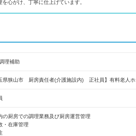
理を心がけ、丁寧に仕上げています。
/調理補助
玉県狭山市 厨房責任者(介護施設内) 正社員】有料老人
員
内の厨房での調理業務及び厨房運営管理
数・在庫管理
注