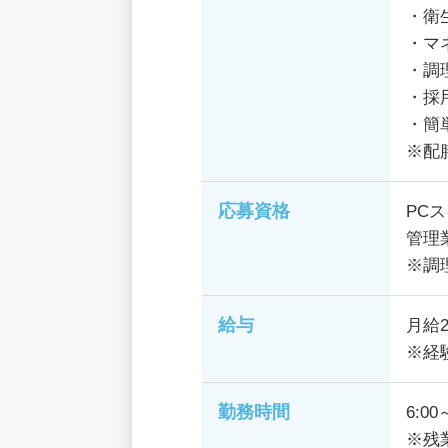
・衛
・マ
・調
・採
・簡
※配
応募資格
PC
管理
※調
給与
月給
※経
勤務時間
6:00
※残