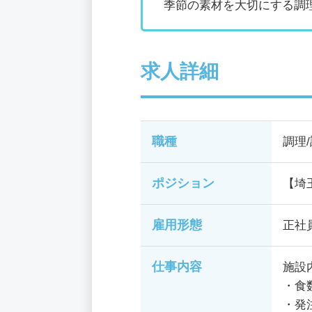
季節の素材を大切にする調
求人詳細
職種
調理
ポジション
【埼
雇用形態
正社
仕事内容
施設
・食
・発