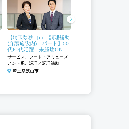
助
【埼玉県狭山市 調理補助
【埼玉県狭山市 調理
(介護施設内) パート】50
護施設内) パート】5
代60代活躍 未経験OK
60代活躍 未経験OK
企
昭和41年創業のグループ企
和41年創業のグルー
サービス、フード・アミューズ
サービス、フード・アミュ
業！
業！
メント系、調理／調理補助
メント系、調理／調理補助
埼玉県狭山市
埼玉県狭山市