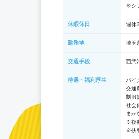
※シ
休暇休日
週休
勤務地
埼玉
交通手段
西武
待遇・福利厚生
バイ
交通
制服
社会
まか
※複
※扶