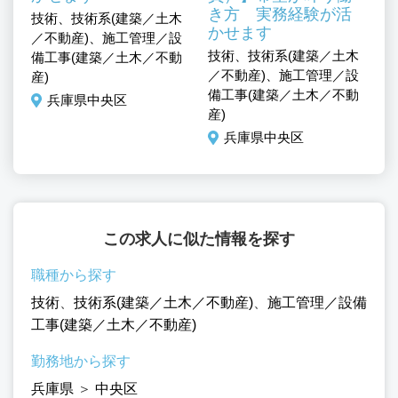
き方 実務経験が活
技術、技術系(建築／土木
かせます
／不動産)、施工管理／設
木
技術、技術系(建築／土木
技
備工事(建築／土木／不動
設
／不動産)、施工管理／設
／
産)
動
備工事(建築／土木／不動
備
兵庫県中央区
産)
産
兵庫県中央区
この求人に似た情報を探す
職種から探す
技術
、
技術系(建築／土木／不動産)
、
施工管理／設備
工事(建築／土木／不動産)
勤務地から探す
兵庫県
＞
中央区