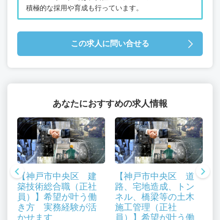
積極的な採用や育成も行っています。
この求人に問い合せる
あなたにおすすめの求人情報
【神戸市中央区 建
【神戸市中央区 道
築技術総合職（正社
路、宅地造成、トン
員）】希望が叶う働
ネル、橋梁等の土木
き方 実務経験が活
施工管理（正社
かせます
員）】希望が叶う働