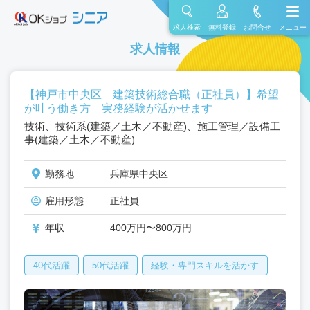
求人検索
無料登録
お問合せ
メニュー
求人情報
【神戸市中央区 建築技術総合職（正社員）】希望
が叶う働き方 実務経験が活かせます
技術、技術系(建築／土木／不動産)、施工管理／設備工
事(建築／土木／不動産)
勤務地
兵庫県中央区
雇用形態
正社員
年収
400万円〜800万円
40代活躍
50代活躍
経験・専門スキルを活かす