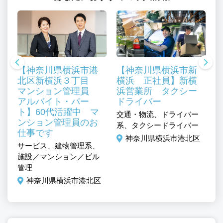
【神奈川県横浜市港
【神奈川県横浜市新
北区新横浜３丁目
横浜 正社員】新横
マンション管理員
浜営業所 タクシー
アルバイト・パー
ドライバー
ト】60代活躍中 マ
交通・物流、ドライバー
ンション管理員のお
／
サ
系、タクシードライバー
仕事です
ー
神奈川県横浜市港北区
サービス、建物管理系、
系
区
施設／マンション／ビル
施
管理
補
神奈川県横浜市港北区