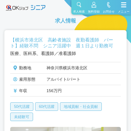
求人検索
無料登録
お問合せ
メニュー
求人情報
【横浜市港北区 高齢者施設 夜勤看護師 パー
ト】経験不問 シニア活躍中 週１日より勤務可
医療、医科系、看護師／准看護師
勤務地
神奈川県横浜市港北区
雇用形態
アルバイト/パート
年収
156万円
50代活躍
60代活躍
地域貢献・社会貢献
未経験可