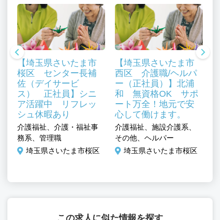
【埼玉県さいたま市
【埼玉県さいたま市
桜区 センター長補
西区 介護職/ヘルパ
佐（デイサービ
ー（正社員）】北浦
ス） 正社員】シニ
和 無資格OK サポ
ア活躍中 リフレッ
ート万全！地元で安
シュ休暇あり
心して働けます。
介
、
介護福祉、介護・福祉事
介護福祉、施設介護系、
そ
務系、管理職
その他、ヘルパー
区
埼玉県さいたま市桜区
埼玉県さいたま市桜区
この求人に似た情報を探す