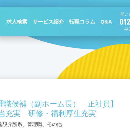
問い
求人検索
サービス紹介
転職コラム
Q&A
平日
理職候補（副ホーム長） 正社員】
当充実 研修・福利厚生充実
施設介護系、管理職、その他