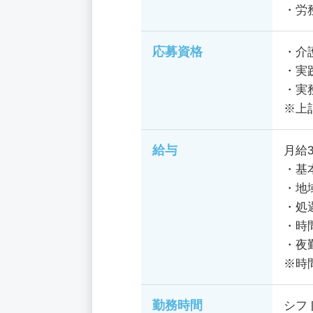
・労
応募資格
・介
・実
・実
※上
給与
月給3
・基本
・地域
・処
・時
・夜勤
※時
勤務時間
シフ