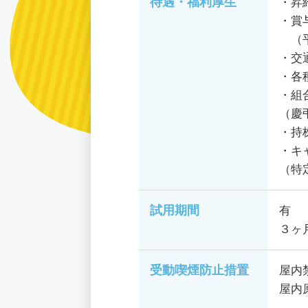
待遇・福利厚生
・昇
・賞
（平
・交
・各
・組
（慶
・持
・キ
（特
試用期間
有
３ヶ
受動喫煙防止措置
屋内
屋内