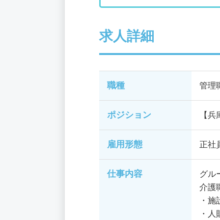
求人詳細
職種
管理
ポジション
【兵
雇用形態
正社
仕事内容
グル
介護
・施
・人