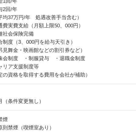
給1回/年
与2回/年
均37万円/年 処遇改善手当含む）
通費実費支給（月額上限50、000円）
種社会保険完備
合制度（3、000円を給与天引き）
弔見舞金・映画館などの割引券など）
株会制度 ・制服貸与 ・退職金制度
ャリア支援制度等
定の資格を取得する費用を会社が補助）
月（条件変更無し）
禁煙
原則禁煙（喫煙室あり）