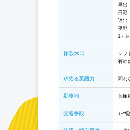
早出：8
日勤：9
遅出：1
夜勤：
1ヵ
休暇休日
シフ
有給
求める英語力
問わ
勤務地
兵庫
交通手段
JR