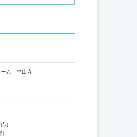
ホーム 中山寺
対応）
理）