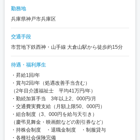
勤務地
兵庫県神戸市兵庫区
交通手段
市営地下鉄西神・山手線 大倉山駅から徒歩約15分
待遇・福利厚生
・昇給1回/年
・賞与2回/年（処遇改善手当含む）
（2年目介護福祉士 平均41万円/年）
・勤続加算手当 3年以上2、000円/月
・交通費実費支給（月額上限50、000円）
・組合制度（3、000円を給与天引き）
（慶弔見舞金・映画館などの割引券など）
・持株会制度 ・退職金制度 ・制服貸与
・各種社会保険完備