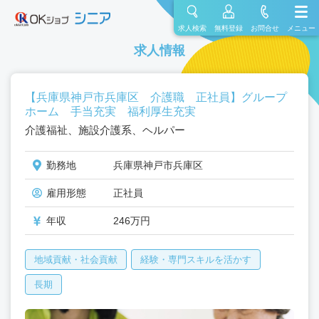
求人検索
無料登録
お問合せ
メニュー
求人情報
【兵庫県神戸市兵庫区 介護職 正社員】グループ
ホーム 手当充実 福利厚生充実
介護福祉、施設介護系、ヘルパー
勤務地
兵庫県神戸市兵庫区
雇用形態
正社員
年収
246万円
地域貢献・社会貢献
経験・専門スキルを活かす
長期