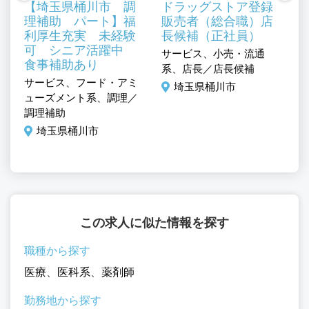
【埼玉県桶川市 調
ドラッグストア登録
理補助 パート】福
販売者（総合職）店
利厚生充実 未経験
長候補（正社員）
可 シニア活躍中
サービス、小売・流通
サ
食事補助あり
系、店長／店長候補
ュ
サービス、フード・アミ
店
埼玉県桶川市
ューズメント系、調理／
調理補助
埼玉県桶川市
この求人に似た情報を探す
職種から探す
医療
、
医科系
、
薬剤師
勤務地から探す