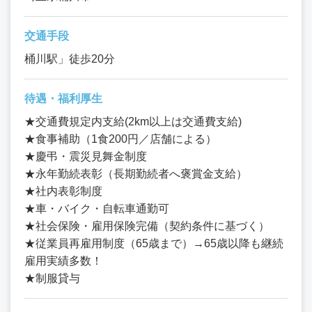
交通手段
桶川駅」徒歩20分
待遇・福利厚生
★交通費規定内支給(2km以上は交通費支給)
★食事補助（1食200円／店舗による）
★慶弔・震災見舞金制度
★永年勤続表彰（長期勤続者へ褒賞金支給）
★社内表彰制度
★車・バイク・自転車通勤可
★社会保険・雇用保険完備（契約条件に基づく）
★従業員再雇用制度（65歳まで）→65歳以降も継続
雇用実績多数！
★制服貸与