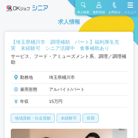
求人検索
無料登録
お問合せ
メニュー
求人情報
【埼玉県桶川市 調理補助 パート】福利厚生充
実 未経験可 シニア活躍中 食事補助あり
サービス、フード・アミューズメント系、調理／調理補
助
勤務地
埼玉県桶川市
雇用形態
アルバイト/パート
年収
15万円
地域貢献・社会貢献
未経験可
長期