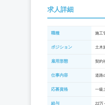
求人詳細
職種
施工
ポジション
土木
雇用形態
契約
仕事内容
道路
応募資格
一級
給与
22万