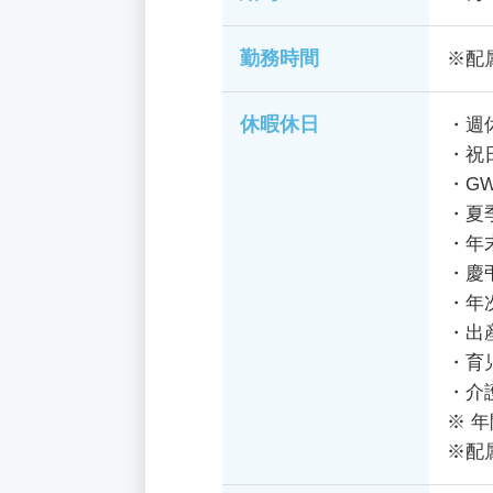
勤務時間
※配
休暇休日
・週
・祝
・G
・夏
・年
・慶
・年
・出
・育
・介
※ 年
※配