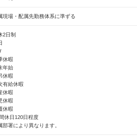
属現場・配属先勤務体系に準ずる
休2日制
日
W
季休暇
末年始
弔休暇
次有給休暇
産休暇
児休暇
護休暇
間休日120日程度
属部署により異なります。