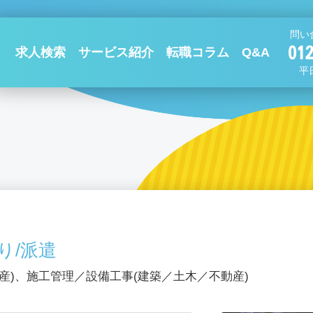
問い
求人検索
サービス紹介
転職コラム
Q&A
平日
り/派遣
産)、施工管理／設備工事(建築／土木／不動産)