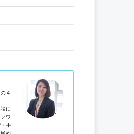
業の４
建設に
スクワ
請・手
積極的