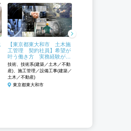
職
【東京都東大和市 土木施
【東京都東大和市 調
イ
工管理 契約社員】希望が
タッフ、ホールサービ
叶う働き方 実務経験が活
料理長候補、店長候補
かせます
社員）】
技術、技術系(建築／土木／不動
サービス、フード・アミュ
産)、施工管理／設備工事(建築／
メント系、店舗開発／施設
土木／不動産)
系、ホール／フロアスタッ
店長／店長候補、調理／調
東京都東大和市
助、エリアマネジャー／ス
ーバイザー
東京都東大和市