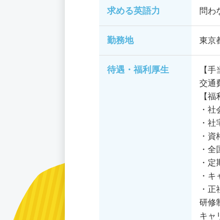
求める英語力
問わ
勤務地
東京
待遇・福利厚生
【手
交通
【福
・社
・社
・資
・全
・定
・キ
・正
研修
キャ