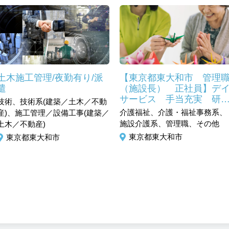
土木施工管理/夜勤有り/派
【東京都東大和市 管理
遣
（施設長） 正社員】デ
サービス 手当充実 研
技術、技術系(建築／土木／不動
修・福利厚生充実
介護福祉、介護・福祉事務系、
産)、施工管理／設備工事(建築／
施設介護系、管理職、その他
土木／不動産)
東京都東大和市
東京都東大和市