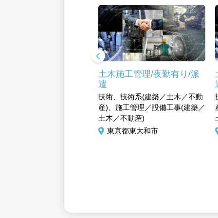
京都大和市 有料老
土木施工管理/夜勤有り/派
ーム 調理師 正社
遣
調理経験者歓迎 賞与
技術、技術系(建築／土木／不動
回 福利厚生充実
ビス、介護福祉、フード・
産)、施工管理／設備工事(建築／
ューズメント系、介護・福
土木／不動産)
務系、施設介護系、調理／
東京都東大和市
補助、その他、その他
京都東大和市