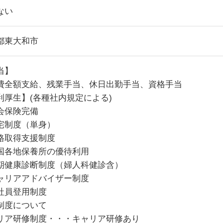
ない
都東大和市
当】
費全額支給、残業手当、休日出勤手当、資格手当
利厚生】(各種社内規定による)
会保険完備
宅制度（単身）
格取得支援制度
国各地保養所の優待利用
期健康診断制度（婦人科健診含）
ャリアアドバイザー制度
社員登用制度
制度について
リア研修制度・・・キャリア研修あり