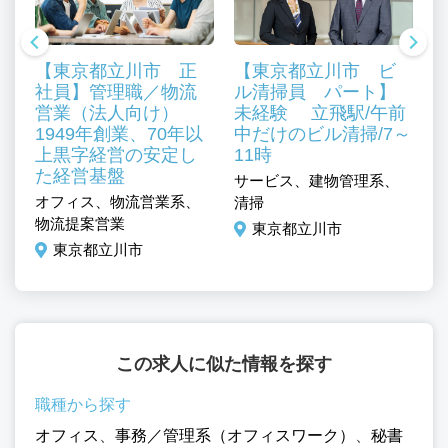
【東京都立川市 正
【東京都立川市 ビ
社員】管理職／物流
ル清掃員 パート】
営業（法人向け）
未経験 立飛駅/午前
サ
躍
1949年創業、70年以
中だけのビル清掃/7～
施
上黒字経営の安定し
11時
系
管
た経営基盤
サービス、建物管理系、
秘
オフィス、物流営業系、
清掃
物流提案営業
東京都立川市
東京都立川市
この求人に似た情報を探す
職種から探す
オフィス
、
事務／管理系（オフィスワーク）
、
秘書