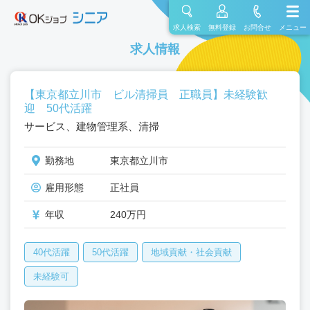
求人検索
無料登録
お問合せ
メニュー
求人情報
【東京都立川市 ビル清掃員 正職員】未経験歓
迎 50代活躍
サービス、建物管理系、清掃
勤務地
東京都立川市
雇用形態
正社員
年収
240万円
40代活躍
50代活躍
地域貢献・社会貢献
未経験可