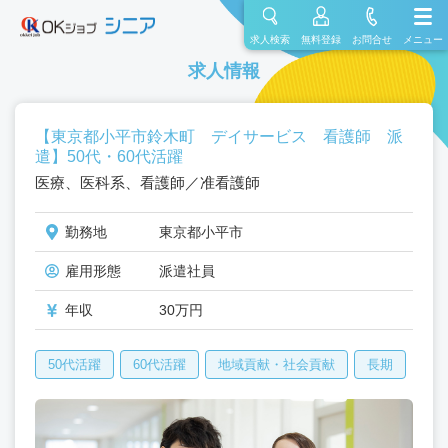
求人検索
無料登録
お問合せ
メニュー
求人情報
【東京都小平市鈴木町 デイサービス 看護師 派
遣】50代・60代活躍
医療、医科系、看護師／准看護師
勤務地
東京都小平市
雇用形態
派遣社員
年収
30万円
50代活躍
60代活躍
地域貢献・社会貢献
長期