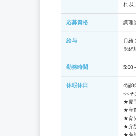
れ以
応募資格
調理
給与
月給 
※経
勤務時間
5:0
休暇休日
4週
<<
★慶
★産
★育
★介
★有