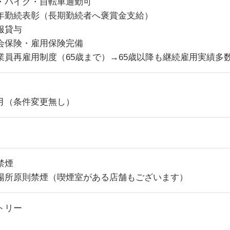
・バイク・自転車通勤可
年勤続表彰（長期勤続者へ褒賞金支給）
服貸与
会保険・雇用保険完備
業員再雇用制度（65歳まで）→65歳以降も継続雇用実績多
月（条件変更無し）
禁煙
場所原則禁煙（喫煙室がある店舗もございます）
トリー