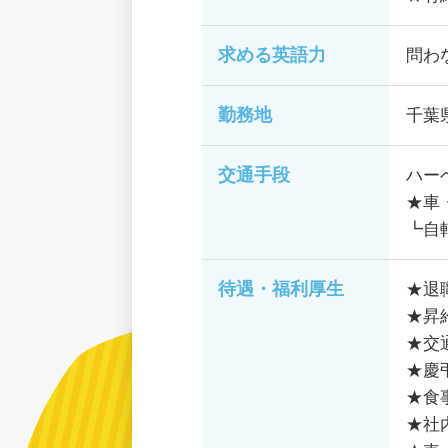
求める英語力
問わ
勤務地
千葉
交通手段
ハー
★車
┗自
待遇・福利厚生
★退
★昇
★交
★慶
★食
★社