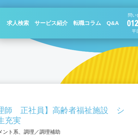
問い
求人検索
サービス紹介
転職コラム
Q&A
平日
理師 正社員】高齢者福祉施設 シ
生充実
メント系、調理／調理補助