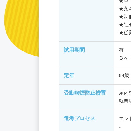
★車
★永
★制
★社
★従
試用期間
有
３ヶ
定年
69歳
受動喫煙防止措置
屋内
就業
選考プロセス
エン
↓