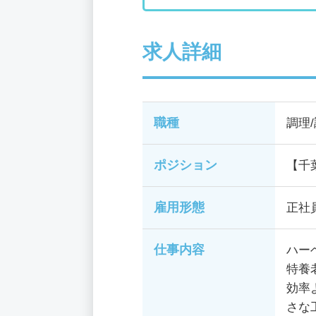
求人詳細
職種
調理
ポジション
【千
雇用形態
正社
仕事内容
ハー
特養
効率
さな