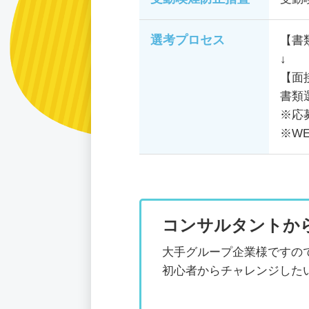
選考プロセス
【書
↓
【面
書類
※応
※W
コンサルタントか
大手グループ企業様ですの
初心者からチャレンジした