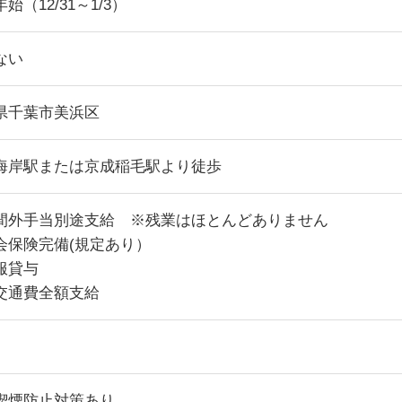
始（12/31～1/3）
ない
県千葉市美浜区
海岸駅または京成稲毛駅より徒歩
間外手当別途支給 ※残業はほとんどありません
会保険完備(規定あり）
服貸与
交通費全額支給
喫煙防止対策あり