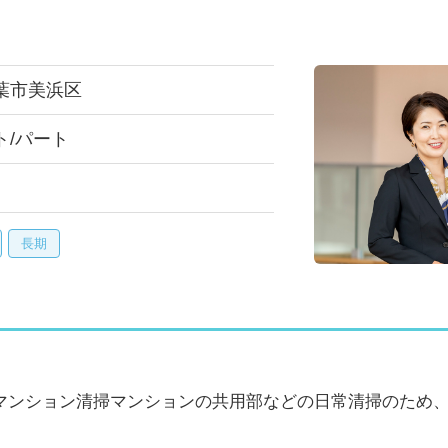
葉市美浜区
ト/パート
長期
マンション清掃マンションの共用部などの日常清掃のため
。