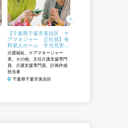
介
【千葉県千葉市美浜区 ケ
【千葉県千葉市美浜区
・
アマネジャー 正社員】有
理職（管理者候補） 
料老人ホーム 手当充実
員】有料老人ホーム内
有
福利厚生充実
ニング 手当充実 福
介護福祉、ケアマネージャー
サービス、介護福祉、フー
生充実
系、その他、主任介護支援専門
アミューズメント系、施設
員、介護支援専門員、計画作成
系、店長／店長候補、調理
担当者
理補助、その他
千葉県千葉市美浜区
千葉県千葉市美浜区