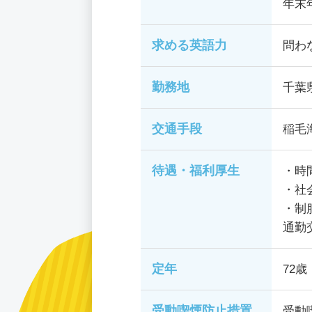
年末年
求める英語力
問わ
勤務地
千葉
交通手段
稲毛
待遇・福利厚生
・時
・社
・制
通勤
定年
72歳
受動喫煙防止措置
受動