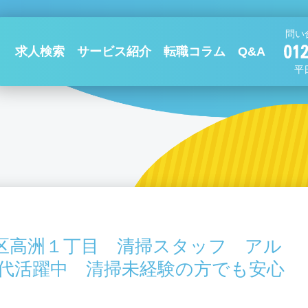
問い
求人検索
サービス紹介
転職コラム
Q&A
平日
区高洲１丁目 清掃スタッフ アル
0代活躍中 清掃未経験の方でも安心