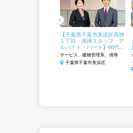
葉県千葉市美浜区 介
【千葉県千葉市美浜区高洲
 正社員】有料老人ホ
１丁目 清掃スタッフ ア
 手当充実 研修充
ルバイト・パート】60代活
資格取得支援あり
躍中 清掃未経験の方でも
福祉、施設介護系、ヘルパ
サービス、建物管理系、清掃
安心の研修制度あり
千葉県千葉市美浜区
葉県千葉市美浜区