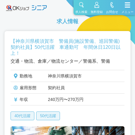
求人検索
無料登録
お問合せ
メニュー
求人情報
【神奈川県横須賀市 警備員(施設警備、巡回警備)
契約社員】50代活躍 車通勤可 年間休日120日以
上！
交通・物流、倉庫／物流センター／警備系、警備
勤務地
神奈川県横須賀市
雇用形態
契約社員
年収
240万円〜270万円
40代活躍
50代活躍