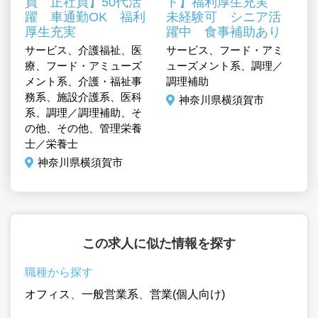
員 正社員】50代活
ト】福利厚生充実
、
躍 車通勤OK 福利
未経験可 シニア活
厚生充実
躍中 食事補助あり
サービス、介護福祉、医
サービス、フード・アミ
サ
療、フード・アミューズ
ューズメント系、調理／
ュ
メント系、介護・福祉事
調理補助
調
務系、施設介護系、医科
神奈川県横須賀市
系、調理／調理補助、そ
の他、その他、管理栄養
士／栄養士
神奈川県横須賀市
この求人に似た情報を探す
職種から探す
オフィス
、
一般営業系
、
営業(個人向け)