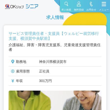
求人検索
無料登録
お問合せ
メニュー
求人情報
サービス管理責任者・支援員【ウェルビー就労移行
支援、横須賀中央駅前】
介護福祉、障害・障害児支援系、児童発達支援管理責任
者
勤務地
神奈川県横須賀市
雇用形態
正社員
年収
301万円