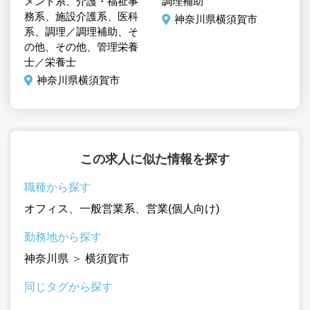
ュ
メント系、介護・福祉事
調理補助
調
務系、施設介護系、医科
神奈川県横須賀市
系、調理／調理補助、そ
の他、その他、管理栄養
士／栄養士
神奈川県横須賀市
この求人に似た情報を探す
職種から探す
オフィス
、
一般営業系
、
営業(個人向け)
勤務地から探す
神奈川県
＞
横須賀市
同じタグから探す