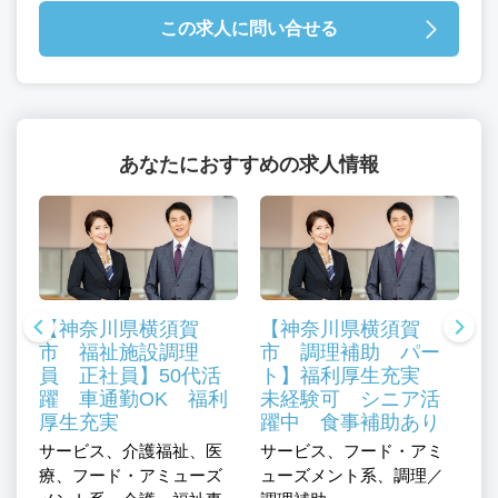
この求人に問い合せる
あなたにおすすめの求人情報
【神奈川県横須賀
【神奈川県横須賀
市 福祉施設調理
市 調理補助 パー
員 正社員】50代活
ト】福利厚生充実
、
躍 車通勤OK 福利
未経験可 シニア活
厚生充実
躍中 食事補助あり
サービス、介護福祉、医
サービス、フード・アミ
サ
療、フード・アミューズ
ューズメント系、調理／