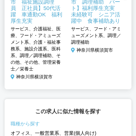
市 福祉施設調理
市 調理補助 パー
員 正社員】50代活
ト】福利厚生充実
、
躍 車通勤OK 福利
未経験可 シニア活
厚生充実
躍中 食事補助あり
サービス、介護福祉、医
サービス、フード・アミ
サ
療、フード・アミューズ
ューズメント系、調理／
ュ
メント系、介護・福祉事
調理補助
調
務系、施設介護系、医科
神奈川県横須賀市
系、調理／調理補助、そ
の他、その他、管理栄養
士／栄養士
神奈川県横須賀市
この求人に似た情報を探す
職種から探す
オフィス
、
一般営業系
、
営業(個人向け)