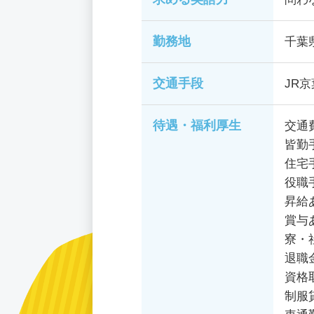
勤務地
千葉
交通手段
JR
待遇・福利厚生
交通
皆勤
住宅
役職
昇給
賞与
寮・
退職
資格
制服