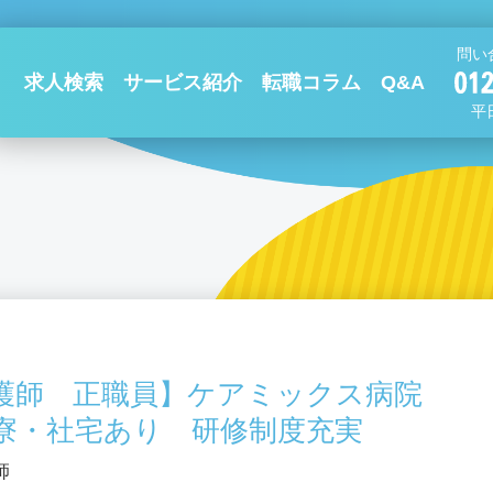
問い
求人検索
サービス紹介
転職コラム
Q&A
平日
護師 正職員】ケアミックス病院
寮・社宅あり 研修制度充実
師