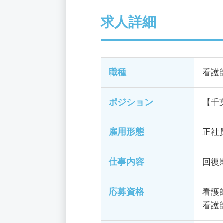
求人詳細
職種
看護
ポジション
【千
雇用形態
正社
仕事内容
回復
応募資格
看護
看護