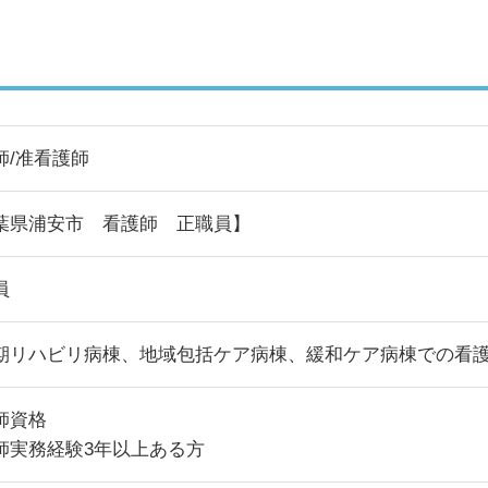
師/准看護師
葉県浦安市 看護師 正職員】
員
期リハビリ病棟、地域包括ケア病棟、緩和ケア病棟での看
師資格
師実務経験3年以上ある方