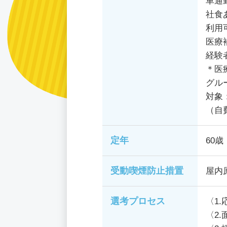
車通
社食
利用
医療
経験
＊医
グル
対象
（自
定年
60歳
受動喫煙防止措置
屋内
選考プロセス
〈1
〈2