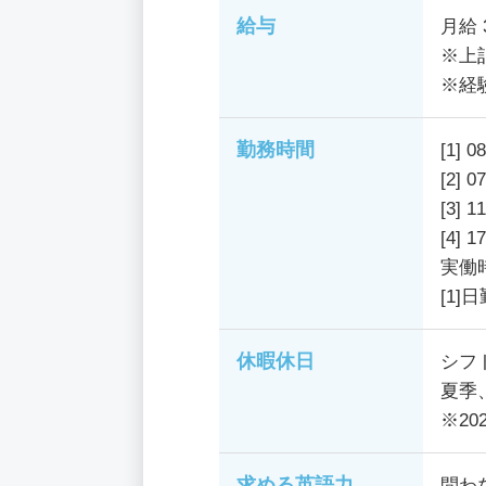
給与
月給 
※上
※経
勤務時間
[1] 0
[2] 0
[3] 1
[4] 
実働
[1]
休暇休日
シフ
夏季
※20
求める英語力
問わ