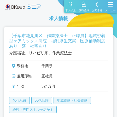
求人検索
無料登録
お問合せ
メニュー
求人情報
【千葉市花見川区 作業療法士 正職員】地域密着
型ケアミックス病院 福利厚生充実 医療補助制度
あり 寮・社宅あり
介護福祉、リハビリ系、作業療法士
勤務地
千葉県
雇用形態
正社員
年収
324万円
40代活躍
50代活躍
地域貢献・社会貢献
経験・専門スキルを活かす