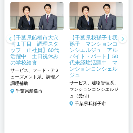
【千葉県船橋市大穴
【千葉県我孫子市我
南１丁目 調理スタ
孫子 マンションコ
ッフ 正社員】60代
ンシエルジュ アル
活躍中 土日祝休み
バイト・パート】50
の学校給食
代未経験活躍中 マ
ンションコンシェル
ミ
サービス、フード・アミ
ジュ
／
ューズメント系、調理／
サービス、建物管理系、
サ
調理補助
マンションコンシエルジ
清
千葉県船橋市
ュ（受付）
千葉県我孫子市