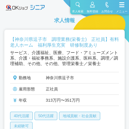
求人検索
無料登録
お問合せ
メニュー
求人情報
【神奈川県逗子市 調理業務(栄養士) 正社員】有料
老人ホーム 福利厚生充実 研修制度あり
サービス、介護福祉、医療、フード・アミューズメント
系、介護・福祉事務系、施設介護系、医科系、調理／調
理補助、その他、その他、管理栄養士／栄養士
勤務地
神奈川県逗子市
雇用形態
正社員
年収
313万円〜351万円
40代活躍
50代活躍
地域貢献・社会貢献
未経験可