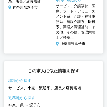
系、店長／店長候補
サービス、介護福祉、医
サ
神奈川県逗子市
療、フード・アミューズ
療
メント系、介護・福祉事
メ
務系、施設介護系、医科
務
系、調理／調理補助、そ
系
の他、その他、管理栄養
の
士／栄養士
士
神奈川県逗子市
この求人に似た情報を探す
職種から探す
サービス
、
小売・流通系
、
店長／店長候補
勤務地から探す
神奈川県
＞
逗子市