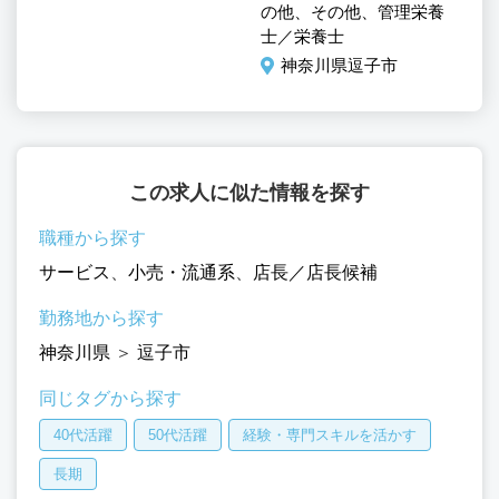
の他、その他、管理栄養
の
士／栄養士
士
神奈川県逗子市
この求人に似た情報を探す
職種から探す
サービス
、
小売・流通系
、
店長／店長候補
勤務地から探す
神奈川県
＞
逗子市
同じタグから探す
40代活躍
50代活躍
経験・専門スキルを活かす
長期