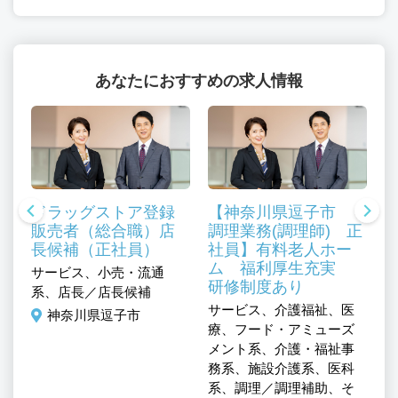
あなたにおすすめの求人情報
ドラッグストア登録
【神奈川県逗子市
販売者（総合職）店
調理業務(調理師) 正
長候補（正社員）
社員】有料老人ホー
ム 福利厚生充実
サービス、小売・流通
研修制度あり
系、店長／店長候補
サービス、介護福祉、医
サ
神奈川県逗子市
療、フード・アミューズ
療
メント系、介護・福祉事
メ
務系、施設介護系、医科
務
系、調理／調理補助、そ
系