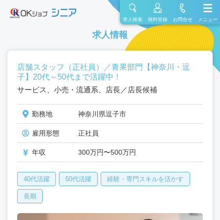
求人検索
無料登録
お問合せ
メニュー
求人情報
店舗スタッフ（正社員）／青果部門【神奈川・逗
子】20代～50代まで活躍中！
サービス、小売・流通系、店長／店長候補
勤務地
神奈川県逗子市
雇用形態
正社員
年収
300万円〜500万円
40代活躍
50代活躍
経験・専門スキルを活かす
長期