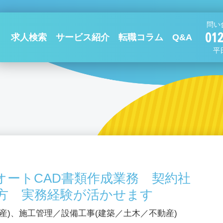
問い
求人検索
サービス紹介
転職コラム
Q&A
平日
オートCAD書類作成業務 契約社
方 実務経験が活かせます
産)、施工管理／設備工事(建築／土木／不動産)