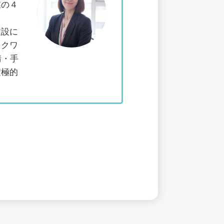
業の４
建設に
スクワ
請・手
積極的