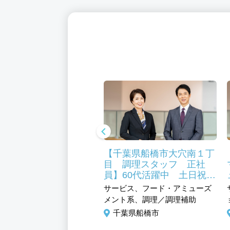
千葉県富里市 調理師
【千葉県船橋市大穴南１丁
社員】高齢者福祉施設
目 調理スタッフ 正社
ア活躍中 福利厚生充
員】60代活躍中 土日祝休
みの学校給食
ビス、フード・アミューズ
サービス、フード・アミューズ
ト系、調理／調理補助
メント系、調理／調理補助
葉県富里市
千葉県船橋市