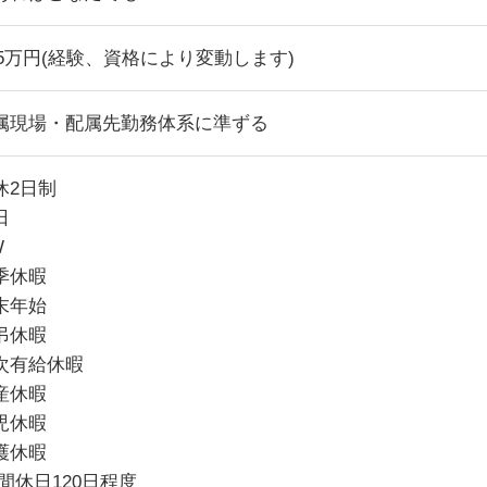
~35万円(経験、資格により変動します)
属現場・配属先勤務体系に準ずる
休2日制
日
W
季休暇
末年始
弔休暇
次有給休暇
産休暇
児休暇
護休暇
間休日120日程度