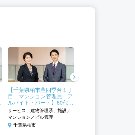
洲
【千葉県柏市豊四季台１丁
【千葉県 八千代市村
ア
目 マンション管理員 ア
マンション管理員 パ
活
ルバイト・パート】60代活
ト、アルバイト シニ
も
躍中 マンション管理員未
活躍
サービス、建物管理系、施設／
サービス、建物管理系、施
経験からスタートOK
マンション／ビル管理
マンション／ビル管理、清
千葉県柏市
千葉県八千代市