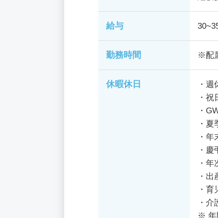
給与
30
勤務時間
※配
休暇休日
・週
・祝
・G
・夏
・年
・慶
・年
・出
・育
・介
※ 年