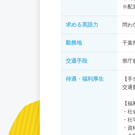
※配
求める英語力
問わ
勤務地
千葉
交通手段
県庁
待遇・福利厚生
【手
交通
【福
・社
・社
・資