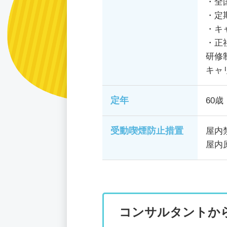
・全
・定
・キ
・正
研修
キャ
定年
60歳
受動喫煙防止措置
屋内
屋内
コンサルタントか