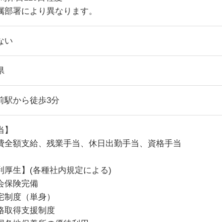
属部署により異なります。
ない
県
前駅から徒歩3分
当】
費全額支給、残業手当、休日出勤手当、資格手当
利厚生】(各種社内規定による)
会保険完備
宅制度（単身）
格取得支援制度